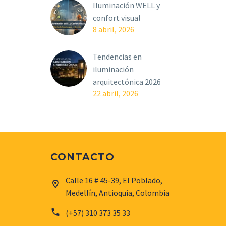
Iluminación WELL y
confort visual
8 abril, 2026
Tendencias en
iluminación
arquitectónica 2026
22 abril, 2026
CONTACTO
Calle 16 # 45-39, El Poblado,


Medellín, Antioquia, Colombia


(+57) 310 373 35 33