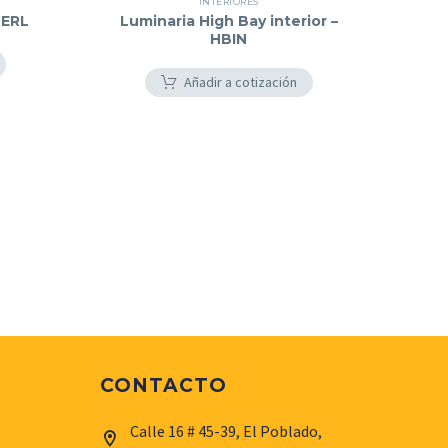
INTERIORES
HERL
Luminaria High Bay interior –
HBIN
Añadir a cotización
CONTACTO
Calle 16 # 45-39, El Poblado,

