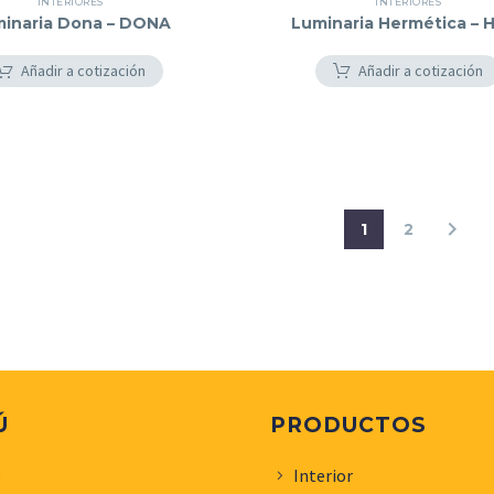
INTERIORES
INTERIORES
inaria Dona – DONA
Luminaria Hermética – 
Añadir a cotización
Añadir a cotización
1
2
Ú
PRODUCTOS
o
Interior