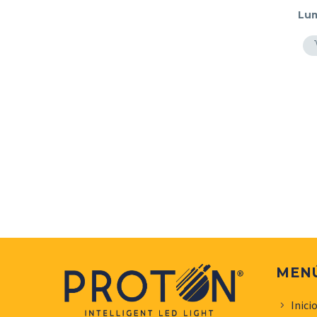
Lum
MEN
Inici