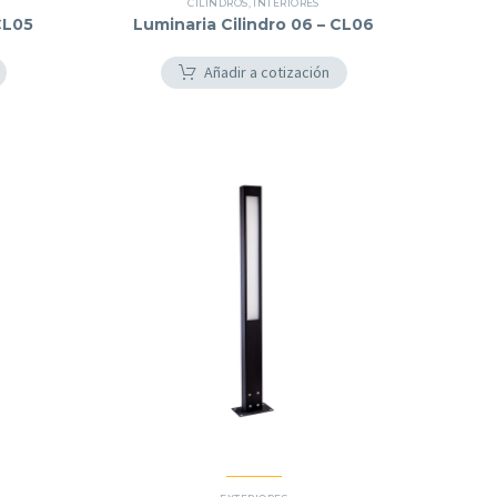
CILINDROS
,
INTERIORES
CL05
Luminaria Cilindro 06 – CL06
Añadir a cotización