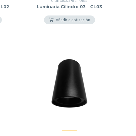
CILINDROS
,
INTERIORES
CL02
Luminaria Cilindro 03 – CL03
Añadir a cotización