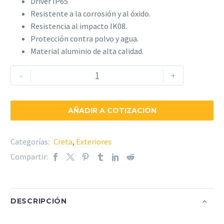
Driver IP65
Resistente a la corrosión y al óxido.
Resistencia al impacto IK08.
Protección contra polvo y agua.
Material aluminio de alta calidad.
Poste
-
+
Creta
Yarus
–
AÑADIR A COTIZACIÓN
CRTY
cantidad
Categorías:
Creta
,
Exteriores
Compartir:
DESCRIPCIÓN