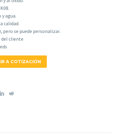
 y al óxido.
IK08.
 y agua.
a calidad.
, pero se puede personalizar.
 del cliente
Leds
IR A COTIZACIÓN