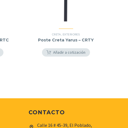
CRETA
,
EXTERIORES
CRTC
Poste Creta Yarus – CRTY
Añadir a cotización
CONTACTO
Calle 16 # 45-39, El Poblado,

