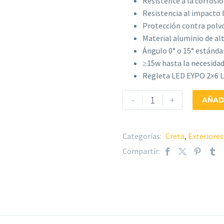
Resistente a la corrosión
Resistencia al impacto 
Protección contra polvo
Material aluminio de alt
Ángulo 0° o 15° estándar
≥15w hasta la necesidad
Regleta LED EYPO 2×6 
Poste
-
+
AÑAD
Creta
Lyra
–
Categorías:
Creta
,
Exteriores
CRTL
Compartir:
cantidad