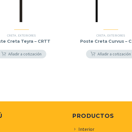
CRETA
,
EXTERIORES
CRETA
,
EXTERIORES
te Creta Teyra – CRTT
Poste Creta Curvus – 
Añadir a cotización
Añadir a cotización
Ú
PRODUCTOS
o
Interior