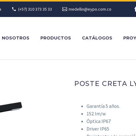
a
(+57) 310 373 35 33
medellin@eypo.com.co
NOSOTROS
PRODUCTOS
CATÁLOGOS
PRO
POSTE CRETA L
Garantía 5 años.
152 lm/w
Óptica IP67
Driver IP65