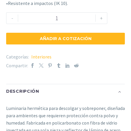
•Resistente a impactos (IK 10).
Luminaria
-
+
Hermética
–
HERL
AÑADIR A COTIZACIÓN
cantidad
Categorías:
Interiores
Compartir:
DESCRIPCIÓN
Luminaria hermética para descolgar y sobreponer, diseñada
para ambientes que requieren protección contra polvo y
humedad. Fabricada en policarbonato con fibra de vidrio
inyectada en una sola pieza y reflector de lámina de acero