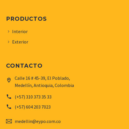
PRODUCTOS
Interior
Exterior
CONTACTO
Calle 16 # 45-39, El Poblado,


Medellín, Antioquia, Colombia


(+57) 310 373 35 33


(+57) 604 203 7023


medellin@eypo.com.co